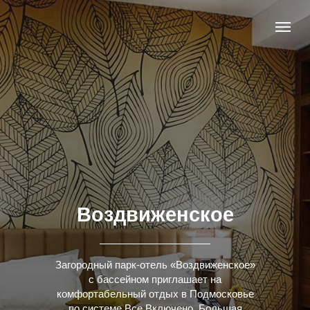
Воздвиженское
Загородный парк-отель «Воздвиженское»
с бассейном приглашает на
комфортабельный отдых в Подмосковье
по системе Все Включено. Большая