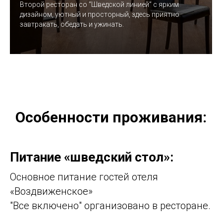
Второй ресторан со “Шведской линией” с ярким
дизайном, уютный и просторный, здесь приятно
завтракать, обедать и ужинать.
Особенности проживания:
Питание «шведский стол»:
Основное питание гостей отеля
«Воздвиженское»
"Все включено" организовано в ресторане.